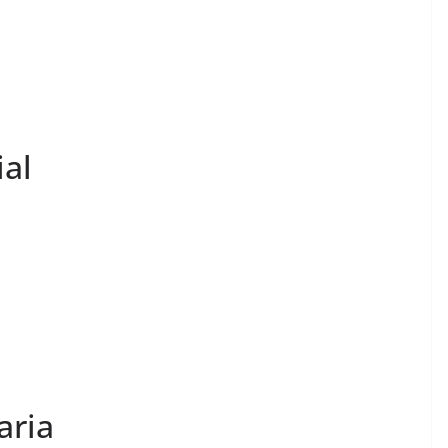
al
aria