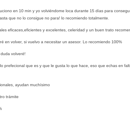
luciono en 10 min y yo volviéndome loca durante 15 días para conseguir 
hasta que no lo consigue no para! lo recomiendo totalmente.
les eficaces,eficientes y excelentes, celeridad y un buen trato recom
é en volver, si vuelvo a necesitar un asesor. Lo recomiendo 100%
 duda volveré!
o prefecional que es y que le gusta lo que hace, eso que echas en falta
esionales, ayudan muchísimo
tro trámite
%