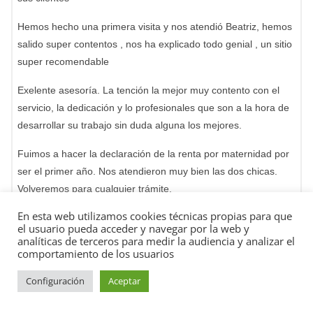
Hemos hecho una primera visita y nos atendió Beatriz, hemos
salido super contentos , nos ha explicado todo genial , un sitio
super recomendable
Exelente asesoría. La tención la mejor muy contento con el
servicio, la dedicación y lo profesionales que son a la hora de
desarrollar su trabajo sin duda alguna los mejores.
Fuimos a hacer la declaración de la renta por maternidad por
ser el primer año. Nos atendieron muy bien las dos chicas.
Volveremos para cualquier trámite.
En esta web utilizamos cookies técnicas propias para que
Encantado con el trato recibido, estoy en otra comunidad
el usuario pueda acceder y navegar por la web y
Autónoma y no tuvieron problema en ayudarme con mis
analíticas de terceros para medir la audiencia y analizar el
gestiones telemáticamente de forma rápida y eficiente
comportamiento de los usuarios
Configuración
Aceptar