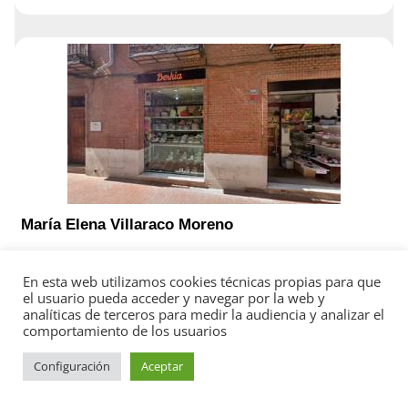
María Elena Villaraco Moreno
4,6
En esta web utilizamos cookies técnicas propias para que
el usuario pueda acceder y navegar por la web y
Calle Tinte, 3, 28801 Alcalá de Henares, Madrid
analíticas de terceros para medir la audiencia y analizar el
comportamiento de los usuarios
Alcalá de Henares, Madrid
Configuración
Aceptar
918 78 76 09
Horario