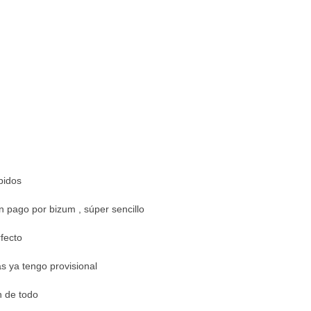
pidos
n pago por bizum , súper sencillo
fecto
s ya tengo provisional
n de todo