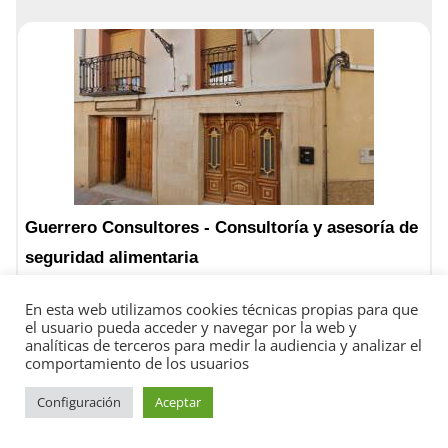
Guerrero Consultores - Consultoría y asesoría de
seguridad alimentaria
C. Chirinos, 8, 30400 Caravaca de la Cruz, Murcia
En esta web utilizamos cookies técnicas propias para que
el usuario pueda acceder y navegar por la web y
Caravaca de la Cruz, Murcia
analíticas de terceros para medir la audiencia y analizar el
comportamiento de los usuarios
644 96 60 94
Configuración
Aceptar
https://www.guerreroconsultores.com/
Horario