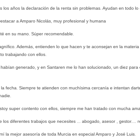
 los años la declaración de la renta sin problemas. Ayudan en todo lo
 Destacar a Amparo Nicolás, muy profesional y humana
 esté en su mano. Súper recomendable.
agnífico. Además, entienden lo que hacen y te aconsejan en la materia 
to trabajando con ellos.
habían generado, y en Santaren me lo han solucionado, un diez para 
 la fecha. Siempre te atienden con muchísima cercanía e intentan dart
nadie.
estoy super contento con ellos, siempre me han tratado con mucha amab
los diferentes trabajos que necesites ... abogado, asesor , gestor....
mí la mejor asesoría de toda Murcia en especial Amparo y José Luis.