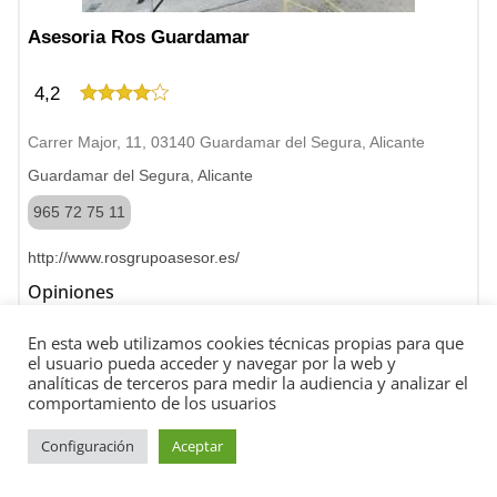
Asesoria Ros Guardamar
4,2
Carrer Major, 11, 03140 Guardamar del Segura, Alicante
Guardamar del Segura, Alicante
965 72 75 11
http://www.rosgrupoasesor.es/
Opiniones
Buenos
En esta web utilizamos cookies técnicas propias para que
el usuario pueda acceder y navegar por la web y
Después de una compra inmobiliaria, la agencia nos dirigió a
analíticas de terceros para medir la audiencia y analizar el
este grupo, el Sr. Ros habla francés y nos apoyaron en
comportamiento de los usuarios
nuestros procedimientos: excelentes resultados y
comunicación, el Sr. Ros se encargó de todo y nos sentimos
Configuración
Aceptar
aliviados por esta compra, todo es regular y serio. De nuestra