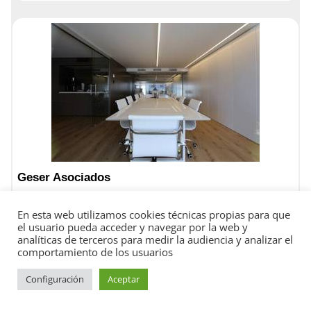
Geser Asociados
2,3
En esta web utilizamos cookies técnicas propias para que
el usuario pueda acceder y navegar por la web y
analíticas de terceros para medir la audiencia y analizar el
C. Conde de Altea, 70, 03590 Altea, Alicante
comportamiento de los usuarios
Altea, Alicante
Configuración
Aceptar
965 84 14 23