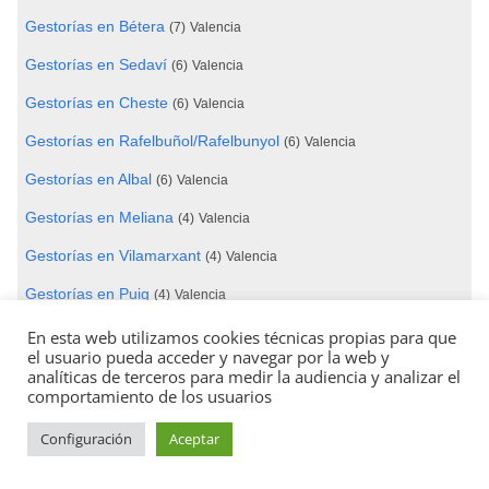
Gestorías en Bétera
(7)
Valencia
Gestorías en Sedaví
(6)
Valencia
Gestorías en Cheste
(6)
Valencia
Gestorías en Rafelbuñol/Rafelbunyol
(6)
Valencia
Gestorías en Albal
(6)
Valencia
Gestorías en Meliana
(4)
Valencia
Gestorías en Vilamarxant
(4)
Valencia
Gestorías en Puig
(4)
Valencia
Gestorías en Chiva
(4)
Valencia
En esta web utilizamos cookies técnicas propias para que
el usuario pueda acceder y navegar por la web y
Gestorías en Godella
(4)
Valencia
analíticas de terceros para medir la audiencia y analizar el
comportamiento de los usuarios
Gestorías en Pedralba
(3)
Valencia
Configuración
Aceptar
Gestorías en Foios
(1)
Valencia
Gestorías en Turís
(1)
Valencia