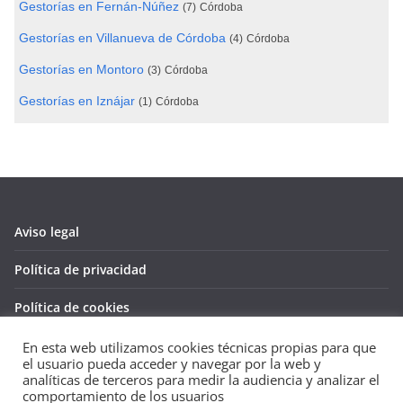
Gestorías en Fernán-Núñez
(7)
Córdoba
Gestorías en Villanueva de Córdoba
(4)
Córdoba
Gestorías en Montoro
(3)
Córdoba
Gestorías en Iznájar
(1)
Córdoba
Aviso legal
Política de privacidad
Política de cookies
En esta web utilizamos cookies técnicas propias para que
el usuario pueda acceder y navegar por la web y
analíticas de terceros para medir la audiencia y analizar el
Copyright © 2026
Guía de empresas
. Todos los derechos
comportamiento de los usuarios