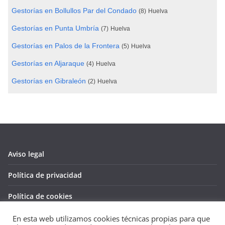
Gestorías en Bollullos Par del Condado
(8)
Huelva
Gestorías en Punta Umbría
(7)
Huelva
Gestorías en Palos de la Frontera
(5)
Huelva
Gestorías en Aljaraque
(4)
Huelva
Gestorías en Gibraleón
(2)
Huelva
Aviso legal
Política de privacidad
Política de cookies
En esta web utilizamos cookies técnicas propias para que