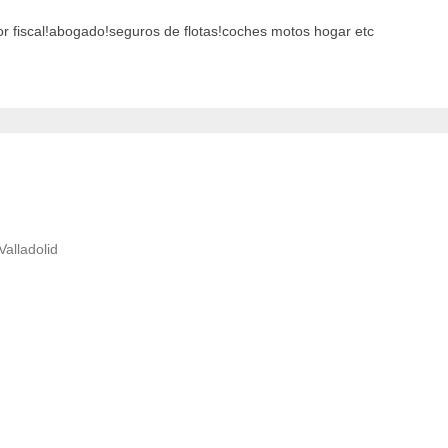
esor fiscal!abogado!seguros de flotas!coches motos hogar etc
Valladolid