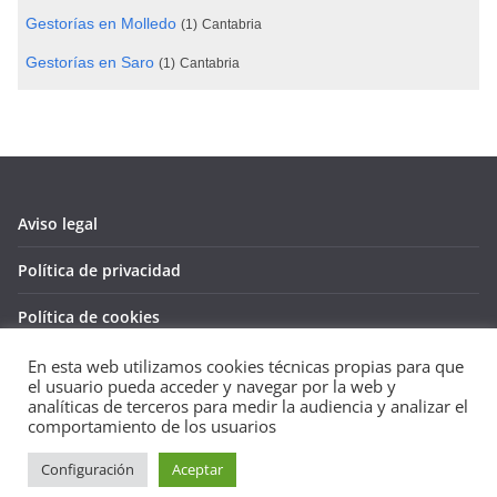
Gestorías en Molledo
(1)
Cantabria
Gestorías en Saro
(1)
Cantabria
Aviso legal
Política de privacidad
Política de cookies
En esta web utilizamos cookies técnicas propias para que
el usuario pueda acceder y navegar por la web y
analíticas de terceros para medir la audiencia y analizar el
Copyright © 2026
Guía de empresas
. Todos los derechos
comportamiento de los usuarios
reservados.
Configuración
Aceptar
Tema:
ColorMag
por ThemeGrill. Funciona con
WordPress
.