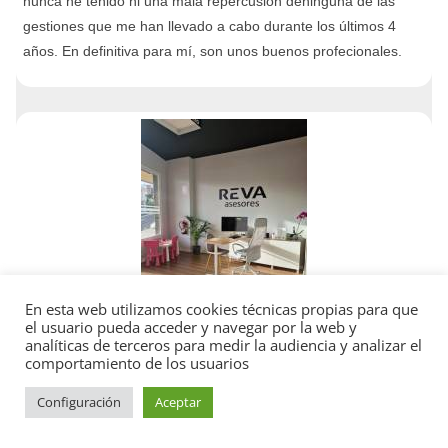
nunca he tenido ni una mala repercusión deninguna de las
gestiones que me han llevado a cabo durante los últimos 4
años. En definitiva para mí, son unos buenos profecionales.
En esta web utilizamos cookies técnicas propias para que
el usuario pueda acceder y navegar por la web y
Reva Asesores
analíticas de terceros para medir la audiencia y analizar el
comportamiento de los usuarios
5
Configuración
Aceptar
C. Puerto, 11, Edif. Coro. Local 2, 38410 Los Realejos, Santa