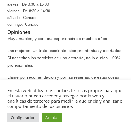
jueves: De 8:30 a 15:00
viernes: De 8:30 a 14:30
sábado: Cerrado
domingo: Cerrado
Opiniones
Muy amables, y con una experiencia de muchos años.
Las mejores. Un trato excelente, siempre atentas y acertadas.
Si necesitas los servicios de una gestoría, no lo dudes: 100%
profesionales.
Llamé por recomendación y por las reseñas, de estas cosas
que necesitas que te echen un cable. Y te lo echan, muy bien
En esta web utilizamos cookies técnicas propias para que
además. Muchas gracias!
el usuario pueda acceder y navegar por la web y
analíticas de terceros para medir la audiencia y analizar el
Muy buen trato , yo con la rehabilitación de mis vespas
comportamiento de los usuarios
clásicas ,perfecto en todo !! , Total seriedad ,
Configuración
Aceptar
Trato excepcional, muy atentas y grandes trabajadoras,
totalmente recomendable