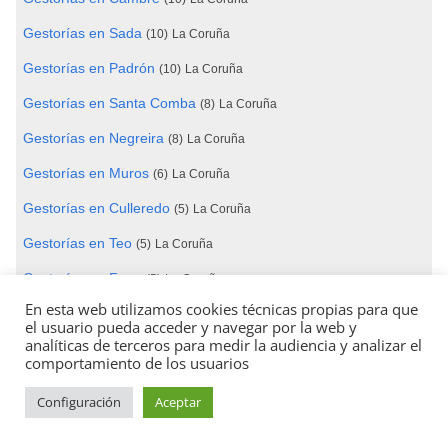
Gestorías en Sada
(10)
La Coruña
Gestorías en Padrón
(10)
La Coruña
Gestorías en Santa Comba
(8)
La Coruña
Gestorías en Negreira
(8)
La Coruña
Gestorías en Muros
(6)
La Coruña
Gestorías en Culleredo
(5)
La Coruña
Gestorías en Teo
(5)
La Coruña
Gestorías en Fene
(5)
La Coruña
En esta web utilizamos cookies técnicas propias para que
Gestorías en Vimianzo
(4)
La Coruña
el usuario pueda acceder y navegar por la web y
analíticas de terceros para medir la audiencia y analizar el
Gestorías en Ames
(3)
La Coruña
comportamiento de los usuarios
Gestorías en Brión
(1)
La Coruña
Configuración
Aceptar