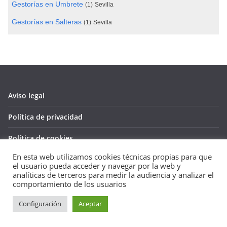
Gestorías en Umbrete
(1)
Sevilla
Gestorías en Salteras
(1)
Sevilla
Aviso legal
Política de privacidad
Política de cookies
En esta web utilizamos cookies técnicas propias para que
el usuario pueda acceder y navegar por la web y
analíticas de terceros para medir la audiencia y analizar el
comportamiento de los usuarios
Copyright © 2026
Guía de empresas
. Todos los derechos
reservados.
Configuración
Aceptar
Tema:
ColorMag
por ThemeGrill. Funciona con
WordPress
.