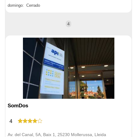
domingo: Cerrado
4
SomDos
4
Av. del Canal, 5A, Baix 1, 25230 Mollerussa, Lleida